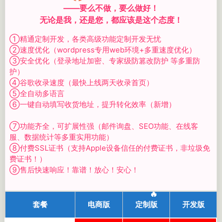
——要么不做，要么做好！
无论是我，还是您，都应该是这个态度！
①精通定制开发，各类高级功能定制开发无忧
②速度优化（wordpress专用web环境+多重速度优化）
③安全优化（登录地址加密、专家级防篡改防护 等多重防
护）
④谷歌收录速度（最快上线两天收录首页）
⑤全自动多语言
⑥一键自动填写收货地址，提升转化效率（新增）
⑦功能齐全，可扩展性强（邮件询盘、SEO功能、在线客
服、数据统计等多重实用功能）
⑧付费SSL证书（支持Apple设备信任的付费证书，非垃圾免
费证书！）
⑨售后快速响应！靠谱！放心！安心！
🔥
套餐
电商版
定制版
开发版