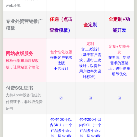
web环境
任选（点击
全定制+功
专业外贸营销推广
全定制
模板
查看模板）
能开发
定制
定制+功能开
含二次设计
包个性化改版
发
网站改版服务
（基于客户需
根据客户要求
在界面、功能
求，进行二次
模板框架布局调整改
改版
需求的基础
设计，以提升
版，让网站更个性化
不含设计
上，进行使用
用户效率为设
细节优化
计标准）
付费SSL证书
支持Apple设备信任的
☑
☑
☑
付费证书，非垃圾免费
证书！
代传100个以
代传200个以
内SKU（一个
内SKU（一个
产品多个sku
产品多个sku
的，以sku数
的，以sku数