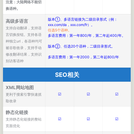
注意：大陆网络不能切
换语种。
版本①、多语言链接为二级目录形式（例：
高级多语言
xxx.com/da，xxx.com/fr）。
支持自动翻译，支持语
任选5个语种。
言切换按钮。支持各语
多语言费用：第一年800/年，第二年起400/年。
种独立url，各语种均可
版本②、任选20个语种，二级目录形式。
被谷歌收录，支持手动
修改翻译结果，支持识
多语言费用：第一年2000，第二年起800/年
别访客语种
SEO相关
XML网站地图
☑
☑
☑
更利于搜索引擎快速抓
取收录
静态化链接
☑
☑
☑
支持静态化链接的整站
页面优化