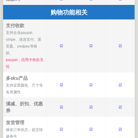
购物功能相关
支付收款
支持企业paypal、
stripe、连连支付、派
☑
☑
☑
安盈、yedpay等收
款。
paypal，信用卡收款无
忧
多sku产品
☑
☑
☑
支持设置颜色、尺寸等
各类属性
满减、折扣、优惠
☑
☑
☑
券
发货管理
☑
☑
☑
修改订单状态，提交快
递单号