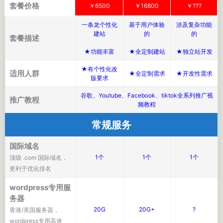
套餐价格
￥6500
￥16800
￥???
一条龙个性化
基于用户体验
涉及复杂功能
建站
的
的
套餐描述
★功能丰富
★全定制建站
★独立站开发
★有个性化改
适用人群
★全定制需求
★开发性需求
版要求
谷歌、Youtube、Facebook、tiktok全系列推广视
推广教程
频教程
常规服务
国际域名
1个
1个
1个
顶级 .com 国际域名，
更利于优化排名
wordpress专用服
务器
20G
20G+
?
香港/美国服务器，
wordpress专用高速